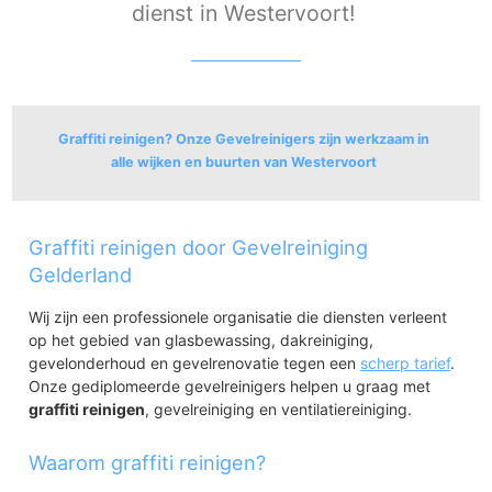
dienst in Westervoort!
Graffiti reinigen? Onze Gevelreinigers zijn werkzaam in
alle wijken en buurten van Westervoort
Westervoort
Graffiti reinigen door Gevelreiniging
Westervoort
Westervoort-Broeklanden
Gelderland
Westervoort-Lange Maat en Hoogeind
Wij zijn een professionele organisatie die diensten verleent
De Leigraaf-De Steenderens
op het gebied van glasbewassing, dakreiniging,
De Ganzepoel-Schans
gevelonderhoud en gevelrenovatie tegen een
scherp tarief
.
Onze gediplomeerde gevelreinigers helpen u graag met
graffiti reinigen
, gevelreiniging en ventilatiereiniging.
Waarom graffiti reinigen?