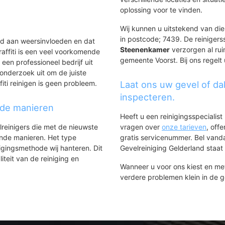
oplossing voor te vinden.
Wij kunnen u uitstekend van die
in postcode; 7439. De reinigers
ld aan weersinvloeden en dat
Steenenkamer
verzorgen al ruim
affiti is een veel voorkomende
gemeente Voorst. Bij ons regelt 
 een professioneel bedrijf uit
onderzoek uit om de juiste
iti reinigen is geen probleem.
Laat ons uw gevel of da
inspecteren.
nde manieren
Heeft u een reinigingsspecialis
lreinigers die met de nieuwste
vragen over
onze tarieven
, off
ende manieren. Het type
gratis servicenummer. Bel van
igingsmethode wij hanteren. Dit
Gevelreiniging Gelderland staat h
iteit van de reiniging en
Wanneer u voor ons kiest en m
verdere problemen klein in de 