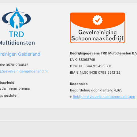
Bedrijfsgegevens TRD Multidiensten B.V
reinigen Gelderland
KVK: 88068749
atis: 0570-234845
BTW: NL8644.93.496.B01
o@gevelreinigengelderland.nl
IBAN: NL50 INGB 0798 5512 32
baarheid
Recensies
m Za. 08:00-20:00u
Beoordeling door klanten:
4,6
/
5
s gesloten
»
Bekijk individuele klantbeoordelingen