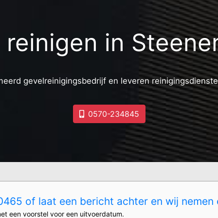
ti reinigen in Steen
meerd gevelreinigingsbedrijf en leveren reinigingsdienste
0570-234845
465 of laat een bericht achter en wij nemen 
et een voorstel voor een uitvoerdatum.