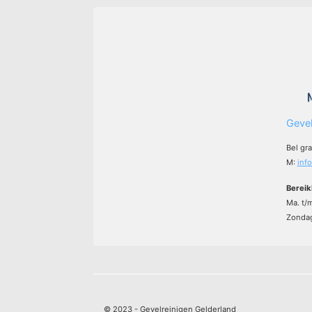
Gevel
Bel gr
M:
inf
Bereik
Ma. t/
Zondag
© 2023 - Gevelreinigen Gelderland