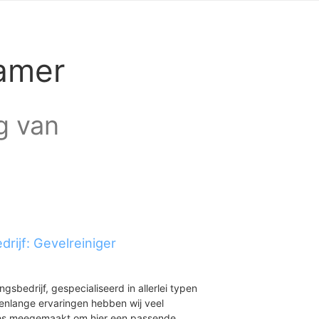
kamer
ag van
rijf: Gevelreiniger
ingsbedrijf, gespecialiseerd in allerlei typen
renlange ervaringen hebben wij veel
aties meegemaakt om hier een passende