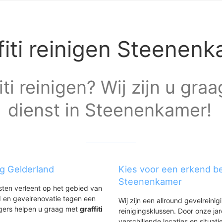
fiti reinigen Steenen
iti reinigen? Wij zijn u gra
dienst in Steenenkamer!
ng Gelderland
Kies voor een erkend bed
Steenenkamer
nsten verleent op het gebied van
 en gevelrenovatie tegen een
Wij zijn een allround gevelreinig
igers helpen u graag met
graffiti
reinigingsklussen. Door onze ja
.
verschillende locaties en situ