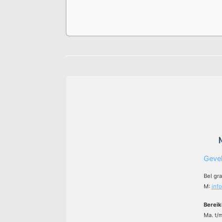
Gevel
Bel gr
M:
inf
Bereik
Ma. t/