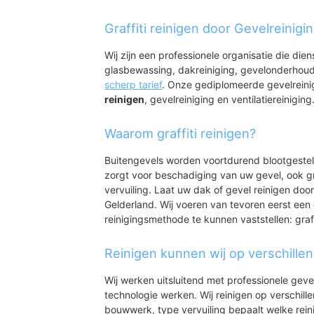
Steenderen
Steenderen
Graffiti reinigen door Gevelreinigi
Bronkhorst
Baak
Wij zijn een professionele organisatie die die
Olburgen
glasbewassing, dakreiniging, gevelonderhoud
Rha
scherp tarief
. Onze gediplomeerde gevelrein
Toldijk
reinigen
, gevelreiniging en ventilatiereiniging
Waarom graffiti reinigen?
Buitengevels worden voortdurend blootgeste
zorgt voor beschadiging van uw gevel, ook gr
vervuiling. Laat uw dak of gevel reinigen door
Gelderland. Wij voeren van tevoren eerst een 
reinigingsmethode te kunnen vaststellen: graff
Reinigen kunnen wij op verschille
Wij werken uitsluitend met professionele geve
technologie werken. Wij reinigen op verschill
bouwwerk, type vervuiling bepaalt welke rein