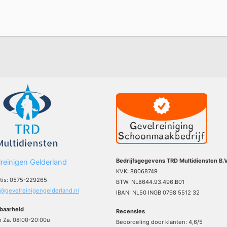
Bedrijfsgegevens TRD Multidiensten B.V
reinigen Gelderland
KVK: 88068749
atis: 0575-229265
BTW: NL8644.93.496.B01
o@gevelreinigengelderland.nl
IBAN: NL50 INGB 0798 5512 32
baarheid
Recensies
m Za. 08:00-20:00u
Beoordeling door klanten:
4,6
/
5