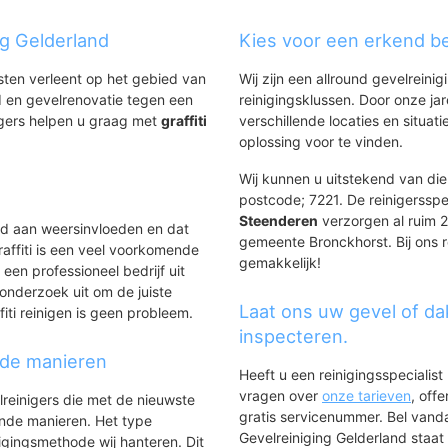
ng Gelderland
Kies voor een erkend be
nsten verleent op het gebied van
Wij zijn een allround gevelreinig
 en gevelrenovatie tegen een
reinigingsklussen. Door onze ja
igers helpen u graag met
graffiti
verschillende locaties en situ
.
oplossing voor te vinden.
Wij kunnen u uitstekend van dien
postcode; 7221. De reinigersspe
Steenderen
verzorgen al ruim 20
ld aan weersinvloeden en dat
gemeente Bronckhorst. Bij ons r
affiti is een veel voorkomende
gemakkelijk!
 een professioneel bedrijf uit
onderzoek uit om de juiste
Laat ons uw gevel of da
iti reinigen is geen probleem.
inspecteren.
nde manieren
Heeft u een reinigingsspecialis
vragen over
onze tarieven
, off
lreinigers die met de nieuwste
gratis servicenummer. Bel van
ende manieren. Het type
Gevelreiniging Gelderland staat h
igingsmethode wij hanteren. Dit