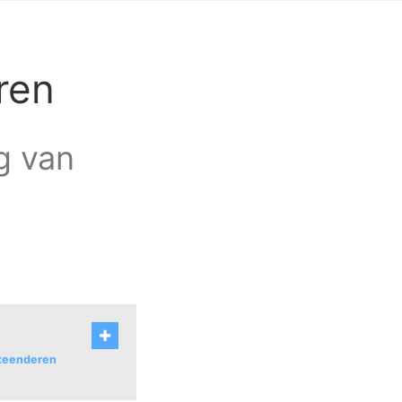
ren
ag van
 Steenderen