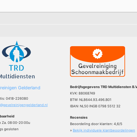
Bedrijfsgegevens TRD Multidiensten B.V
reinigen Gelderland
KVK: 88068749
atis: 0418-226080
BTW: NL8644.93.496.B01
o@gevelreinigengelderland.nl
IBAN: NL50 INGB 0798 5512 32
baarheid
Recensies
m Za. 08:00-20:00u
Beoordeling door klanten:
4,6
/
5
s gesloten
»
Bekijk individuele klantbeoordelingen