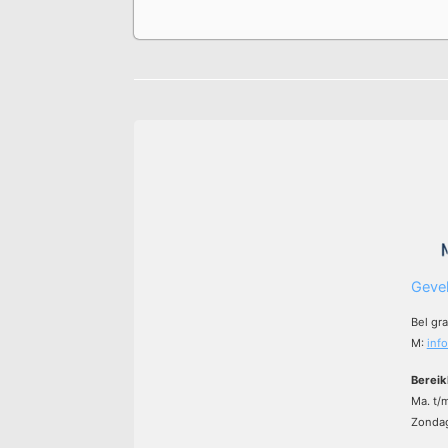
Gevel
Bel gr
M:
inf
Bereik
Ma. t/
Zondag