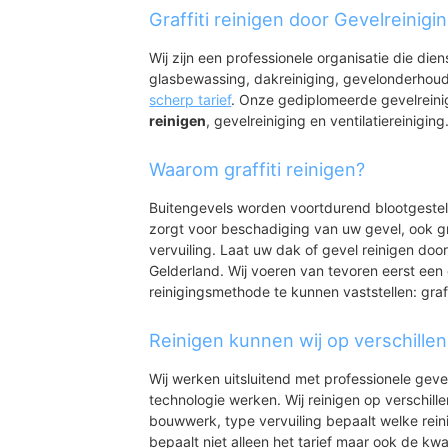
Waardenburg
Graffiti reinigen door Gevelreinigi
Waardenburg-West
Neerijnen
Wij zijn een professionele organisatie die die
Opijnen
glasbewassing, dakreiniging, gevelonderhoud
Est
scherp tarief
. Onze gediplomeerde gevelrein
reinigen
, gevelreiniging en ventilatiereiniging
Waarom graffiti reinigen?
Buitengevels worden voortdurend blootgeste
zorgt voor beschadiging van uw gevel, ook gr
vervuiling. Laat uw dak of gevel reinigen door
Gelderland. Wij voeren van tevoren eerst een 
reinigingsmethode te kunnen vaststellen: graff
Reinigen kunnen wij op verschille
Wij werken uitsluitend met professionele geve
technologie werken. Wij reinigen op verschill
bouwwerk, type vervuiling bepaalt welke rein
bepaalt niet alleen het tarief maar ook de kwal