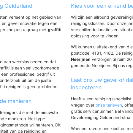
ng Gelderland
Kies voor een erkend bed
nsten verleent op het gebied van
Wij zijn een allround gevelreinig
 en gevelrenovatie tegen een
reinigingsklussen. Door onze ja
igers helpen u graag met
graffiti
verschillende locaties en situ
.
oplossing voor te vinden.
Wij kunnen u uitstekend van dien
postcode; 4181, 4182. De reinig
Neerijnen
verzorgen al ruim 20 j
ld aan weersinvloeden en dat
gemeente Neerijnen. Bij ons reg
affiti is een veel voorkomende
 een professioneel bedrijf uit
Laat ons uw gevel of da
onderzoek uit om de juiste
iti reinigen is geen probleem.
inspecteren.
Heeft u een reinigingsspecialis
nde manieren
vragen over
onze tarieven
, off
gratis servicenummer. Bel van
lreinigers die met de nieuwste
Gevelreiniging Gelderland staat h
ende manieren. Het type
igingsmethode wij hanteren. Dit
Wanneer u voor ons kiest en m
iteit van de reiniging en