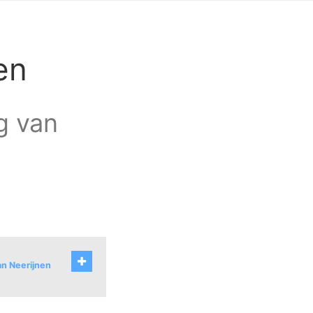
en
ag van
an Neerijnen