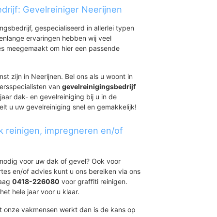
rijf: Gevelreiniger Neerijnen
ingsbedrijf, gespecialiseerd in allerlei typen
renlange ervaringen hebben wij veel
aties meegemaakt om hier een passende
st zijn in Neerijnen. Bel ons als u woont in
ersspecialisten van
gevelreinigingsbedrijf
aar dak- en gevelreiniging bij u in de
elt u uw gevelreiniging snel en gemakkelijk!
k reinigen, impregneren en/of
t nodig voor uw dak of gevel? Ook voor
ertes en/of advies kunt u ons bereiken via ons
daag
0418-226080
voor graffiti reinigen.
et hele jaar voor u klaar.
et onze vakmensen werkt dan is de kans op