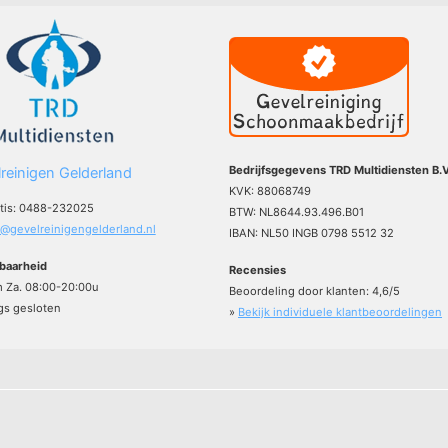
Bedrijfsgegevens TRD Multidiensten B.V
reinigen Gelderland
KVK: 88068749
atis: 0488-232025
BTW: NL8644.93.496.B01
o@gevelreinigengelderland.nl
IBAN: NL50 INGB 0798 5512 32
baarheid
Recensies
m Za. 08:00-20:00u
Beoordeling door klanten:
4,6
/
5
s gesloten
»
Bekijk individuele klantbeoordelingen