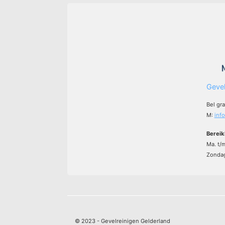
Gevel
Bel gr
M:
inf
Bereik
Ma. t/
Zondag
© 2023 - Gevelreinigen Gelderland