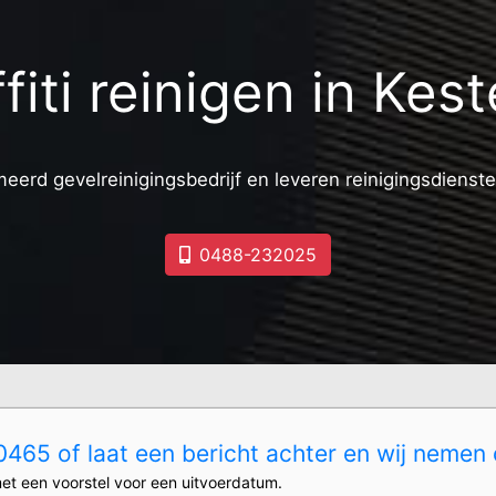
fiti reinigen in Kes
meerd gevelreinigingsbedrijf en leveren reinigingsdienste
0488-232025
465 of laat een bericht achter en wij nemen 
et een voorstel voor een uitvoerdatum.