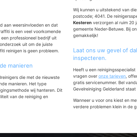
Wij kunnen u uitstekend van dien
postcode; 4041. De reinigerssp
Kesteren
verzorgen al ruim 20 ja
ld aan weersinvloeden en dat
gemeente Neder-Betuwe. Bij ons 
affiti is een veel voorkomende
gemakkelijk!
 een professioneel bedrijf uit
onderzoek uit om de juiste
Laat ons uw gevel of da
iti reinigen is geen probleem.
inspecteren.
nde manieren
Heeft u een reinigingsspecialis
vragen over
onze tarieven
, off
lreinigers die met de nieuwste
gratis servicenummer. Bel van
ende manieren. Het type
Gevelreiniging Gelderland staat h
igingsmethode wij hanteren. Dit
iteit van de reiniging en
Wanneer u voor ons kiest en m
verdere problemen klein in de 