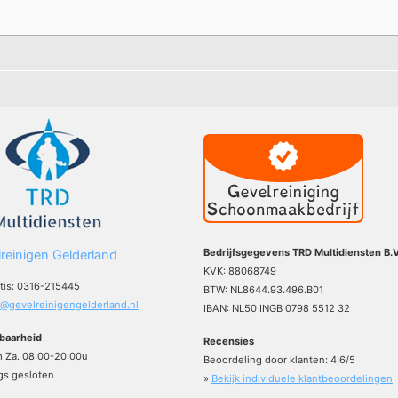
Bedrijfsgegevens TRD Multidiensten B.V
reinigen Gelderland
KVK: 88068749
atis: 0316-215445
BTW: NL8644.93.496.B01
o@gevelreinigengelderland.nl
IBAN: NL50 INGB 0798 5512 32
baarheid
Recensies
m Za. 08:00-20:00u
Beoordeling door klanten:
4,6
/
5
s gesloten
»
Bekijk individuele klantbeoordelingen