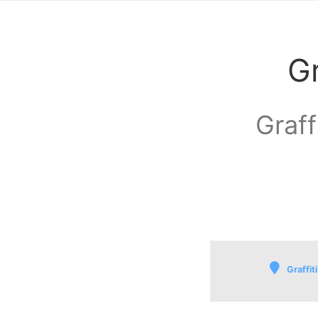
Gr
Graff
Graffit
Groessen