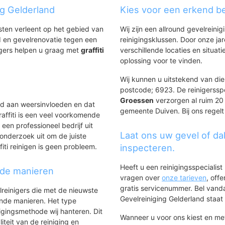
ng Gelderland
Kies voor een erkend be
nsten verleent op het gebied van
Wij zijn een allround gevelreinig
 en gevelrenovatie tegen een
reinigingsklussen. Door onze ja
igers helpen u graag met
graffiti
verschillende locaties en situ
.
oplossing voor te vinden.
Wij kunnen u uitstekend van dien
postcode; 6923. De reinigerssp
Groessen
verzorgen al ruim 20 j
ld aan weersinvloeden en dat
gemeente Duiven. Bij ons regelt
affiti is een veel voorkomende
 een professioneel bedrijf uit
Laat ons uw gevel of da
onderzoek uit om de juiste
iti reinigen is geen probleem.
inspecteren.
Heeft u een reinigingsspecialis
nde manieren
vragen over
onze tarieven
, off
gratis servicenummer. Bel van
lreinigers die met de nieuwste
Gevelreiniging Gelderland staat h
ende manieren. Het type
igingsmethode wij hanteren. Dit
Wanneer u voor ons kiest en m
iteit van de reiniging en