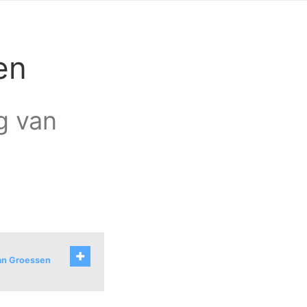
en
ag van
van Groessen