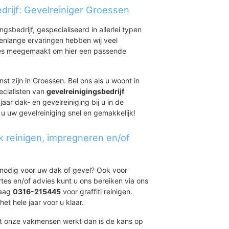
drijf: Gevelreiniger Groessen
ingsbedrijf, gespecialiseerd in allerlei typen
renlange ervaringen hebben wij veel
aties meegemaakt om hier een passende
st zijn in Groessen. Bel ons als u woont in
ecialisten van
gevelreinigingsbedrijf
aar dak- en gevelreiniging bij u in de
 u uw gevelreiniging snel en gemakkelijk!
k reinigen, impregneren en/of
t nodig voor uw dak of gevel? Ook voor
ertes en/of advies kunt u ons bereiken via ons
daag
0316-215445
voor graffiti reinigen.
et hele jaar voor u klaar.
et onze vakmensen werkt dan is de kans op