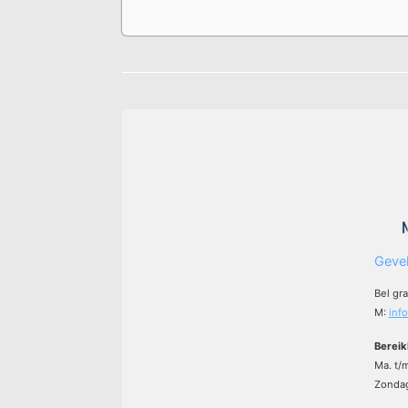
Gevel
Bel gr
M:
inf
Bereik
Ma. t/
Zondag