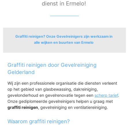
dienst in Ermelo!
Graffiti reinigen? Onze Gevelreinigers zijn werkzaam in
alle wijken en buurten van Ermelo
Ermelo
Graffiti reinigen door Gevelreiniging
Ermelo
Ermelo-Oost
Gelderland
Ermelo-West
Wij zijn een professionele organisatie die diensten verleent
Veldwijk-'s Heerenloo
op het gebied van glasbewassing, dakreiniging,
Tonsel
gevelonderhoud en gevelrenovatie tegen een
Horst
scherp tarief
.
Onze gediplomeerde gevelreinigers helpen u graag met
Speuld
graffiti reinigen
, gevelreiniging en ventilatiereiniging.
Speuld
Waarom graffiti reinigen?