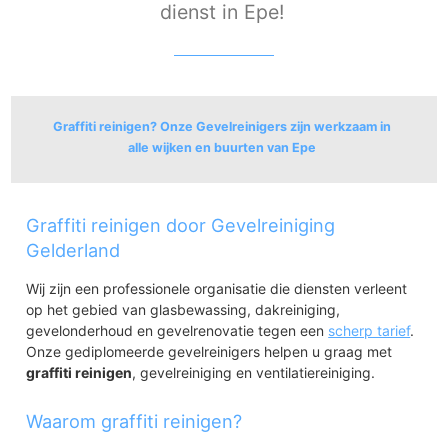
dienst in Epe!
Graffiti reinigen? Onze Gevelreinigers zijn werkzaam in
alle wijken en buurten van Epe
Epe
Graffiti reinigen door Gevelreiniging
Epe-Centrum
Hogeland-Hoge Weerd
Gelderland
Epe-Zuid
Wij zijn een professionele organisatie die diensten verleent
Epe-Oost
op het gebied van glasbewassing, dakreiniging,
Epe-Noord
gevelonderhoud en gevelrenovatie tegen een
scherp tarief
.
Onze gediplomeerde gevelreinigers helpen u graag met
graffiti reinigen
, gevelreiniging en ventilatiereiniging.
Waarom graffiti reinigen?