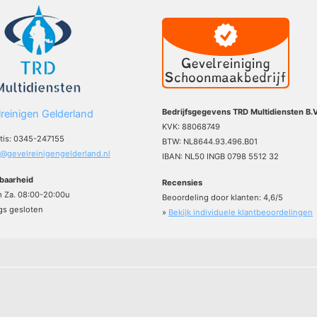
Bedrijfsgegevens TRD Multidiensten B.V
reinigen Gelderland
KVK: 88068749
atis: 0345-247155
BTW: NL8644.93.496.B01
o@gevelreinigengelderland.nl
IBAN: NL50 INGB 0798 5512 32
baarheid
Recensies
m Za. 08:00-20:00u
Beoordeling door klanten:
4,6
/
5
s gesloten
»
Bekijk individuele klantbeoordelingen