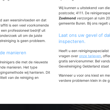
Wij kunnen u uitstekend van dien
postcode; 4111. De reinigersspe
Zoelmond
verzorgen al ruim 20 
ld aan weersinvloeden en dat
gemeente Buren. Bij ons regelt 
affiti is een veel voorkomende
 een professioneel bedrijf uit
Laat ons uw gevel of da
onderzoek uit om de juiste
elreiniging is geen probleem.
inspecteren.
Heeft u een reinigingsspecialis
nde manieren
vragen over
onze tarieven
, off
gratis servicenummer. Bel van
lreinigers die met de nieuwste
Gevelreiniging Gelderland staat h
ende manieren. Het type
igingsmethode wij hanteren. Dit
Wanneer u voor ons kiest en m
iteit van de reiniging en
verdere problemen klein in de 