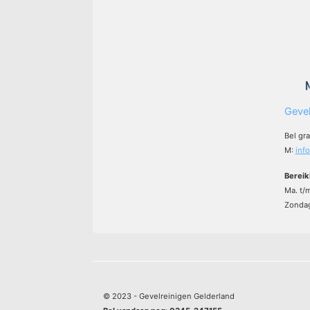
Gevel
Bel gr
M:
inf
Bereik
Ma. t/
Zondag
© 2023 - Gevelreinigen Gelderland