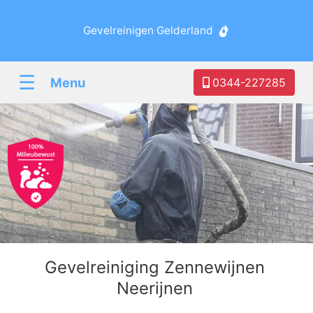
Gevelreinigen Gelderland
☰
Menu
0344-227285
Gevelreiniging Zennewijnen
Neerijnen