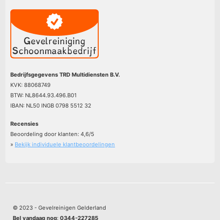
Bedrijfsgegevens TRD Multidiensten B.V.
KVK: 88068749
BTW: NL8644.93.496.B01
IBAN: NL50 INGB 0798 5512 32
Recensies
Beoordeling door klanten:
4,6
/
5
»
Bekijk individuele klantbeoordelingen
© 2023 - Gevelreinigen Gelderland
Bel vandaag nog
:
0344-227285