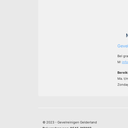
Gevel
Bel gr
M:
inf
Bereik
Ma. t/
Zondag
© 2023 - Gevelreinigen Gelderland