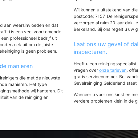
Wij kunnen u uitstekend van dien
postcode; 7157. De reinigersspe
verzorgen al ruim 20 jaar dak- e
ld aan weersinvloeden en dat
Berkelland. Bij ons regelt u uw 
affiti is een veel voorkomende
 een professioneel bedrijf uit
Laat ons uw gevel of da
onderzoek uit om de juiste
elreiniging is geen probleem.
inspecteren.
Heeft u een reinigingsspecialis
nde manieren
vragen over
onze tarieven
, off
gratis servicenummer. Bel van
lreinigers die met de nieuwste
Gevelreiniging Gelderland staat h
ende manieren. Het type
igingsmethode wij hanteren. Dit
Wanneer u voor ons kiest en m
iteit van de reiniging en
verdere problemen klein in de 