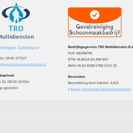
Bedrijfsgegevens TRD Multidiensten B.V
reinigen Gelderland
KVK: 88068749
atis: 0545-217227
BTW: NL8644.93.496.B01
o@gevelreinigengelderland.nl
IBAN: NL50 INGB 0798 5512 32
baarheid
Recensies
m Za. 08:00-20:00u
Beoordeling door klanten:
4,6
/
5
s gesloten
»
Bekijk individuele klantbeoordelingen