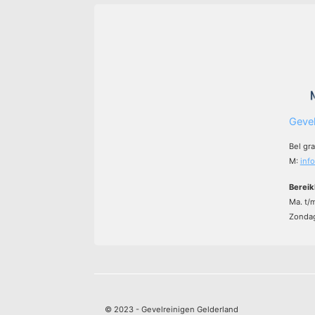
Gevel
Bel gr
M:
inf
Bereik
Ma. t/
Zondag
© 2023 - Gevelreinigen Gelderland