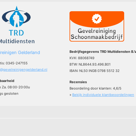
Bedrijfsgegevens TRD Multidiensten B.V
reinigen Gelderland
KVK: 88068749
atis: 0345-247155
BTW: NL8644.93.496.B01
o@gevelreinigengelderland.nl
IBAN: NL50 INGB 0798 5512 32
baarheid
Recensies
m Za. 08:00-20:00u
Beoordeling door klanten:
4,6
/
5
s gesloten
»
Bekijk individuele klantbeoordelingen