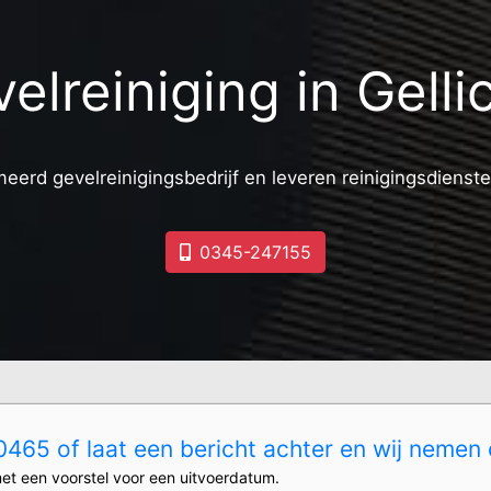
elreiniging in Gell
meerd gevelreinigingsbedrijf en leveren reinigingsdienste
0345-247155
465 of laat een bericht achter en wij nemen 
et een voorstel voor een uitvoerdatum.