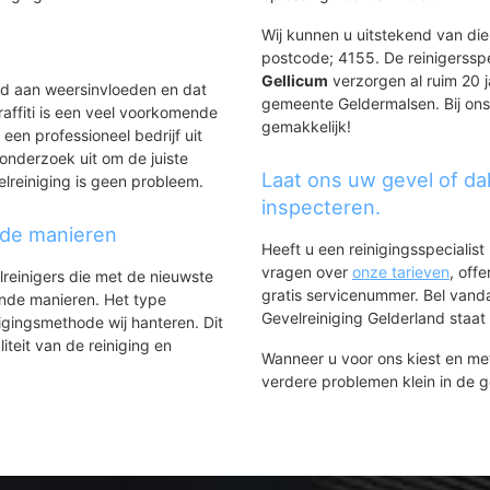
Wij kunnen u uitstekend van dien
postcode; 4155. De reinigerssp
Gellicum
verzorgen al ruim 20 ja
ld aan weersinvloeden en dat
gemeente Geldermalsen. Bij ons 
affiti is een veel voorkomende
gemakkelijk!
 een professioneel bedrijf uit
onderzoek uit om de juiste
Laat ons uw gevel of da
elreiniging is geen probleem.
inspecteren.
nde manieren
Heeft u een reinigingsspecialis
vragen over
onze tarieven
, off
lreinigers die met de nieuwste
gratis servicenummer. Bel van
ende manieren. Het type
Gevelreiniging Gelderland staat h
igingsmethode wij hanteren. Dit
iteit van de reiniging en
Wanneer u voor ons kiest en m
verdere problemen klein in de 