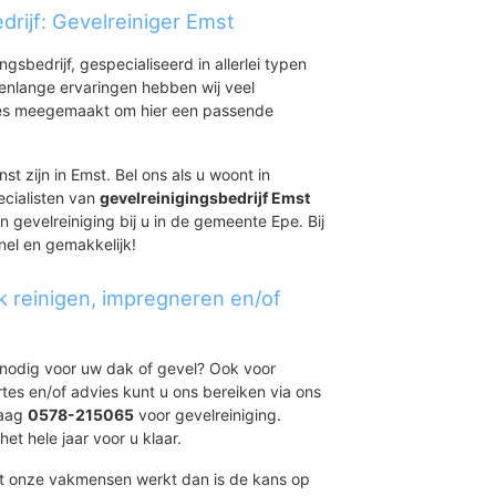
drijf: Gevelreiniger Emst
ingsbedrijf, gespecialiseerd in allerlei typen
renlange ervaringen hebben wij veel
aties meegemaakt om hier een passende
st zijn in Emst. Bel ons als u woont in
ecialisten van
gevelreinigingsbedrijf Emst
n gevelreiniging bij u in de gemeente Epe. Bij
nel en gemakkelijk!
k reinigen, impregneren en/of
t nodig voor uw dak of gevel? Ook voor
ertes en/of advies kunt u ons bereiken via ons
daag
0578-215065
voor gevelreiniging.
et hele jaar voor u klaar.
et onze vakmensen werkt dan is de kans op