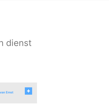
n dienst
 van Emst