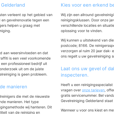
Emst
g Gelderland
Kies voor een erkend be
Oene
nsten verleent op het gebied van
Wij zijn een allround gevelreinig
 en gevelrenovatie tegen een
reinigingsklussen. Door onze ja
gers helpen u graag met
verschillende locaties en situ
iniging.
oplossing voor te vinden.
Wij kunnen u uitstekend van dien
postcode; 8166. De reinigerssp
verzorgen al ruim 20 jaar dak- e
ld aan weersinvloeden en dat
ons regelt u uw gevelreiniging s
affiti is een veel voorkomende
 een professioneel bedrijf uit
Laat ons uw gevel of da
onderzoek uit om de juiste
elreiniging is geen probleem.
inspecteren.
Heeft u een reinigingsspecialis
nde manieren
vragen over
onze tarieven
, off
gratis servicenummer. Bel van
lreinigers die met de nieuwste
Gevelreiniging Gelderland staat h
ende manieren. Het type
igingsmethode wij hanteren. Dit
Wanneer u voor ons kiest en m
iteit van de reiniging en