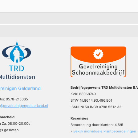
Bedrijfsgegevens TRD Multidiensten B.V
reinigen Gelderland
KVK: 88068749
atis: 0578-215065
BTW: NL8644.93.496.B01
o@gevelreinigengelderland.nl
IBAN: NL50 INGB 0798 5512 32
baarheid
Recensies
m Za. 08:00-20:00u
Beoordeling door klanten:
4,6
/
5
s gesloten
»
Bekijk individuele klantbeoordelingen