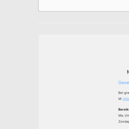
Gevel
Bel gr
M:
inf
Bereik
Ma. t/
Zondag