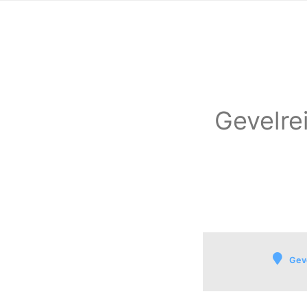
Gevelrei
Geve
Bosgebied