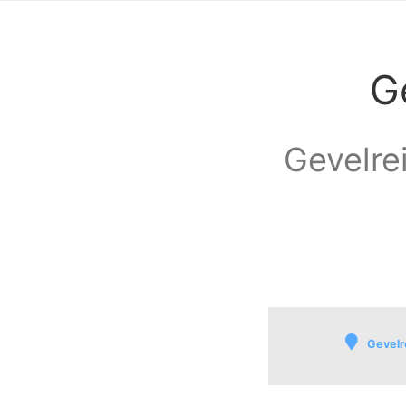
G
Gevelrei
Gevelr
Batenburg