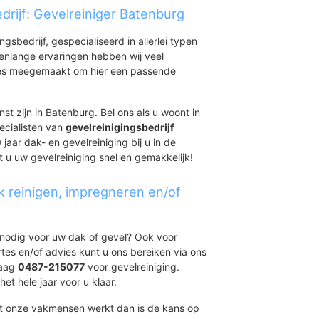
drijf: Gevelreiniger Batenburg
ingsbedrijf, gespecialiseerd in allerlei typen
renlange ervaringen hebben wij veel
aties meegemaakt om hier een passende
st zijn in Batenburg. Bel ons als u woont in
ecialisten van
gevelreinigingsbedrijf
jaar dak- en gevelreiniging bij u in de
t u uw gevelreiniging snel en gemakkelijk!
k reinigen, impregneren en/of
t nodig voor uw dak of gevel? Ook voor
ertes en/of advies kunt u ons bereiken via ons
daag
0487-215077
voor gevelreiniging.
et hele jaar voor u klaar.
et onze vakmensen werkt dan is de kans op