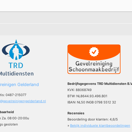
Bedrijfsgegevens TRD Multidiensten B.V
reinigen Gelderland
KVK: 88068749
atis: 0487-215077
BTW: NL8644.93.496.B01
o@gevelreinigengelderland.nl
IBAN: NL50 INGB 0798 5512 32
baarheid
Recensies
m Za. 08:00-20:00u
Beoordeling door klanten:
4,6
/
5
s gesloten
»
Bekijk individuele klantbeoordelingen