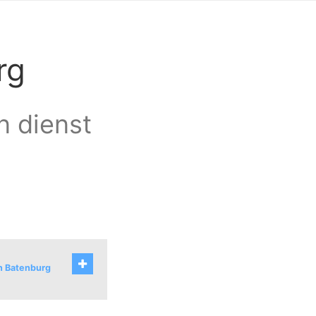
rg
n dienst
an Batenburg