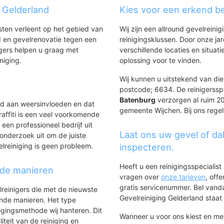
g Gelderland
Kies voor een erkend be
nsten verleent op het gebied van
Wij zijn een allround gevelreinig
 en gevelrenovatie tegen een
reinigingsklussen. Door onze ja
gers helpen u graag met
verschillende locaties en situ
iniging.
oplossing voor te vinden.
Wij kunnen u uitstekend van dien
postcode; 6634. De reinigerssp
Batenburg
verzorgen al ruim 20 
ld aan weersinvloeden en dat
gemeente Wijchen. Bij ons regel
affiti is een veel voorkomende
 een professioneel bedrijf uit
Laat ons uw gevel of da
onderzoek uit om de juiste
elreiniging is geen probleem.
inspecteren.
Heeft u een reinigingsspecialis
nde manieren
vragen over
onze tarieven
, off
gratis servicenummer. Bel van
lreinigers die met de nieuwste
Gevelreiniging Gelderland staat h
ende manieren. Het type
igingsmethode wij hanteren. Dit
Wanneer u voor ons kiest en m
iteit van de reiniging en