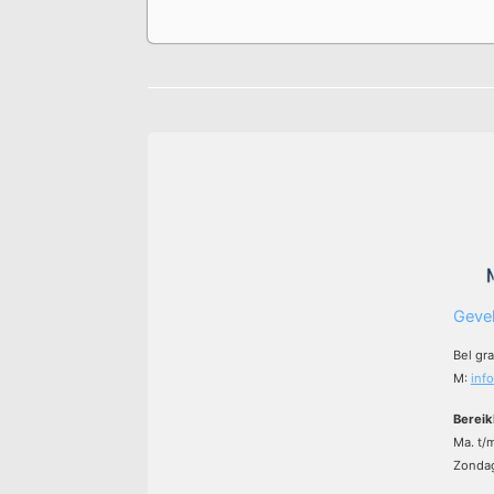
Gevel
Bel gr
M:
inf
Bereik
Ma. t/
Zondag