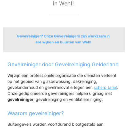
in Wehl!
Gevelreiniger? Onze Gevelreinigers zijn werkzaam in
alle wijken en buurten van Wehl
Wehl
Gevelreiniger door Gevelreiniging Gelderland
Wehl-Centrum
Wehl-West
Wij zijn een professionele organisatie die diensten verleent
Wehl-Zuidwest
op het gebied van glasbewassing, dakreiniging,
Wehl-Zuidoost
gevelonderhoud en gevelrenovatie tegen een
scherp tarief
.
Wehl-Oost
Onze gediplomeerde gevelreinigers helpen u graag met
Wehl-Noordoost
gevelreiniger
, gevelreiniging en ventilatiereiniging.
Wehl-Noord
Nieuw-Wehl-Centrum
Waarom gevelreiniger?
Nieuw-Wehl-Noordoost
Nieuw-Wehl-Noord
Buitengevels worden voortdurend blootgesteld aan
A18 Bedrijvenpark