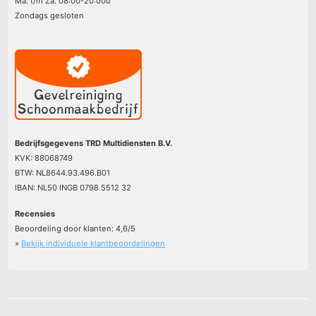
Ma. t/m Za. 08:00-20:00u
Zondags gesloten
Bedrijfsgegevens TRD Multidiensten B.V.
KVK: 88068749
BTW: NL8644.93.496.B01
IBAN: NL50 INGB 0798 5512 32
Recensies
Beoordeling door klanten:
4,6
/
5
»
Bekijk individuele klantbeoordelingen