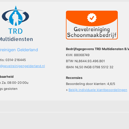
Bedrijfsgegevens TRD Multidiensten B.V
reinigen Gelderland
KVK: 88068749
atis: 0314-216445
BTW: NL8644.93.496.B01
o@gevelreinigengelderland.nl
IBAN: NL50 INGB 0798 5512 32
baarheid
Recensies
m Za. 08:00-20:00u
Beoordeling door klanten:
4,6
/
5
s gesloten
»
Bekijk individuele klantbeoordelingen