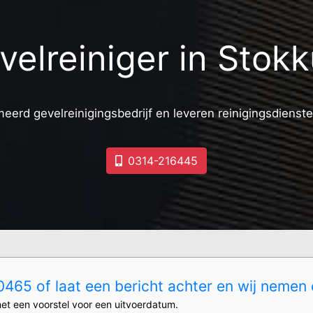
velreiniger in Stok
meerd gevelreinigingsbedrijf en leveren reinigingsdienste
0314-216445
465 of laat een bericht achter en wij nemen 
et een voorstel voor een uitvoerdatum.