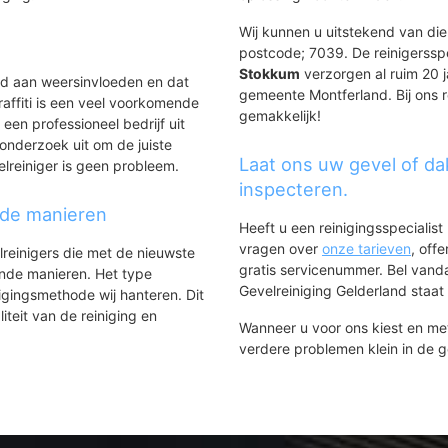
Wij kunnen u uitstekend van dien
postcode; 7039. De reinigerssp
Stokkum
verzorgen al ruim 20 ja
ld aan weersinvloeden en dat
gemeente Montferland. Bij ons r
affiti is een veel voorkomende
gemakkelijk!
 een professioneel bedrijf uit
onderzoek uit om de juiste
Laat ons uw gevel of da
elreiniger is geen probleem.
inspecteren.
nde manieren
Heeft u een reinigingsspecialis
vragen over
onze tarieven
, off
lreinigers die met de nieuwste
gratis servicenummer. Bel van
ende manieren. Het type
Gevelreiniging Gelderland staat h
igingsmethode wij hanteren. Dit
iteit van de reiniging en
Wanneer u voor ons kiest en m
verdere problemen klein in de 