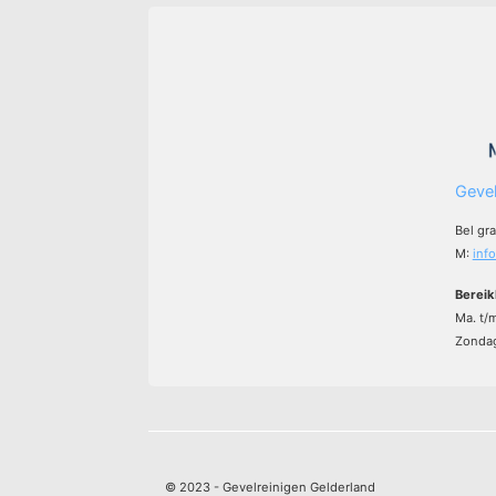
Gevel
Bel gr
M:
inf
Bereik
Ma. t/
Zondag
© 2023 - Gevelreinigen Gelderland