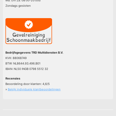
Ma. t/m Za. 08:00-20:00u
Zondags gesloten
Bedrijfsgegevens TRD Multidiensten B.V.
KVK: 88068749
BTW: NL8644.93.496.B01
IBAN: NL50 INGB 0798 5512 32
Recensies
Beoordeling door klanten:
4,6
/
5
»
Bekijk individuele klantbeoordelingen