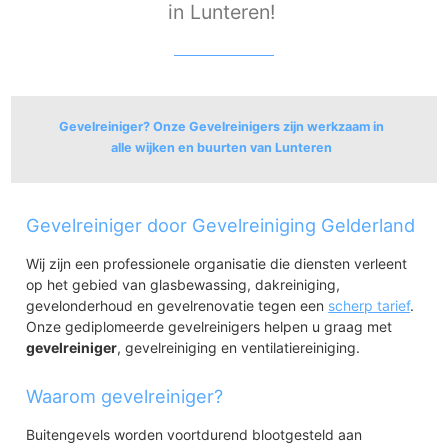
in Lunteren!
Gevelreiniger? Onze Gevelreinigers zijn werkzaam in
alle wijken en buurten van Lunteren
Lunteren
Gevelreiniger door Gevelreiniging Gelderland
Centrum Lunteren
Wormshoef
Wij zijn een professionele organisatie die diensten verleent
Lunteren-Oost
op het gebied van glasbewassing, dakreiniging,
Nederwoud
gevelonderhoud en gevelrenovatie tegen een
scherp tarief
.
De Veenen
Onze gediplomeerde gevelreinigers helpen u graag met
Lunterse Veld
gevelreiniger
, gevelreiniging en ventilatiereiniging.
Meulunteren/De Valk
Lunterse Buurtbos
Waarom gevelreiniger?
Buitengevels worden voortdurend blootgesteld aan