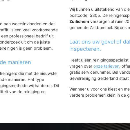
Wij kunnen u uitstekend van dien
postcode; 5305. De reinigerssp
Zuilichem
verzorgen al ruim 20 j
ld aan weersinvloeden en dat
gemeente Zaltbommel. Bij ons re
affiti is een veel voorkomende
 een professioneel bedrijf uit
Laat ons uw gevel of da
onderzoek uit om de juiste
elreinigen is geen probleem.
inspecteren.
Heeft u een reinigingsspecialis
nde manieren
vragen over
onze tarieven
, off
gratis servicenummer. Bel van
lreinigers die met de nieuwste
Gevelreiniging Gelderland staat h
ende manieren. Het type
igingsmethode wij hanteren. Dit
Wanneer u voor ons kiest en m
iteit van de reiniging en
verdere problemen klein in de 