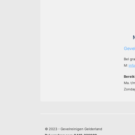
Gevel
Bel gr
M:
inf
Bereik
Ma. t/
Zondag
© 2023 - Gevelreinigen Gelderland