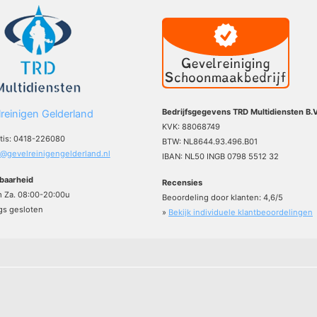
Bedrijfsgegevens TRD Multidiensten B.V
reinigen Gelderland
KVK: 88068749
atis: 0418-226080
BTW: NL8644.93.496.B01
o@gevelreinigengelderland.nl
IBAN: NL50 INGB 0798 5512 32
baarheid
Recensies
m Za. 08:00-20:00u
Beoordeling door klanten:
4,6
/
5
s gesloten
»
Bekijk individuele klantbeoordelingen