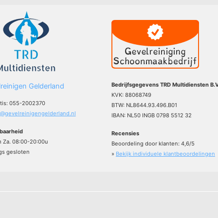
Bedrijfsgegevens TRD Multidiensten B.V
reinigen Gelderland
KVK: 88068749
atis: 055-2002370
BTW: NL8644.93.496.B01
o@gevelreinigengelderland.nl
IBAN: NL50 INGB 0798 5512 32
baarheid
Recensies
m Za. 08:00-20:00u
Beoordeling door klanten:
4,6
/
5
s gesloten
»
Bekijk individuele klantbeoordelingen