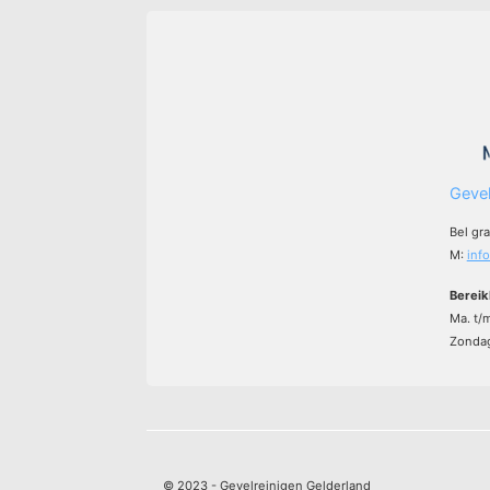
Gevel
Bel gr
M:
inf
Bereik
Ma. t/
Zondag
© 2023 - Gevelreinigen Gelderland