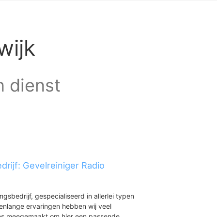
wijk
n dienst
rijf: Gevelreiniger Radio
ingsbedrijf, gespecialiseerd in allerlei typen
renlange ervaringen hebben wij veel
aties meegemaakt om hier een passende