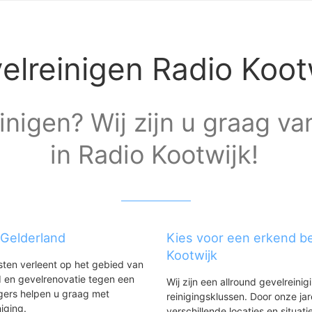
elreinigen Radio Koot
inigen? Wij zijn u graag va
in Radio Kootwijk!
 Gelderland
Kies voor een erkend bed
Kootwijk
nsten verleent op het gebied van
 en gevelrenovatie tegen een
Wij zijn een allround gevelreinig
gers helpen u graag met
reinigingsklussen. Door onze ja
niging.
verschillende locaties en situ