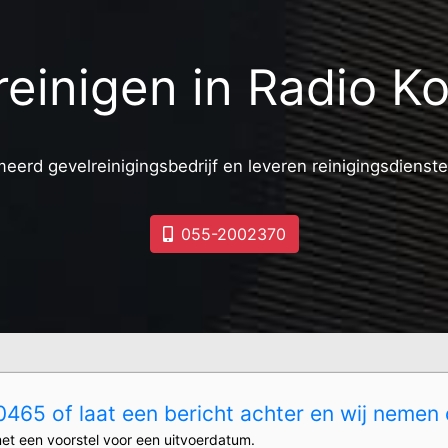
reinigen in Radio Ko
meerd gevelreinigingsbedrijf en leveren reinigingsdienste
055-2002370
465 of laat een bericht achter en wij nemen 
et een voorstel voor een uitvoerdatum.