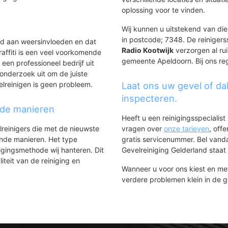
oplossing voor te vinden.
Wij kunnen u uitstekend van dien
in postcode; 7348. De reinigers
ld aan weersinvloeden en dat
Radio Kootwijk
verzorgen al rui
affiti is een veel voorkomende
gemeente Apeldoorn. Bij ons reg
 een professioneel bedrijf uit
onderzoek uit om de juiste
elreinigen is geen probleem.
Laat ons uw gevel of da
inspecteren.
nde manieren
Heeft u een reinigingsspecialis
lreinigers die met de nieuwste
vragen over
onze tarieven
, off
ende manieren. Het type
gratis servicenummer. Bel van
igingsmethode wij hanteren. Dit
Gevelreiniging Gelderland staat h
iteit van de reiniging en
Wanneer u voor ons kiest en m
verdere problemen klein in de 