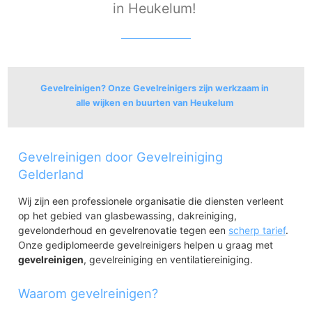
in Heukelum!
Gevelreinigen? Onze Gevelreinigers zijn werkzaam in
alle wijken en buurten van Heukelum
Heukelum
Gevelreinigen door Gevelreiniging
Heukelum
Uitbreiding Heukelum
Gelderland
Spijk en Boveneind Spijk en Vogelswerf
Wij zijn een professionele organisatie die diensten verleent
op het gebied van glasbewassing, dakreiniging,
gevelonderhoud en gevelrenovatie tegen een
scherp tarief
.
Onze gediplomeerde gevelreinigers helpen u graag met
gevelreinigen
, gevelreiniging en ventilatiereiniging.
Waarom gevelreinigen?