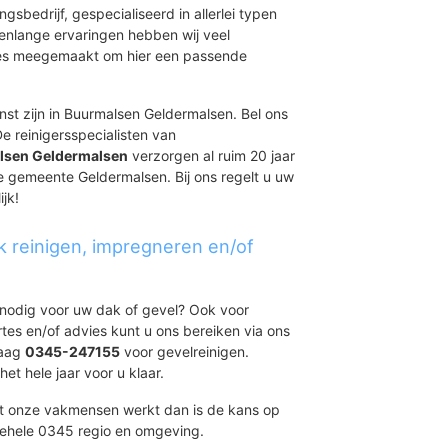
ingsbedrijf, gespecialiseerd in allerlei typen
renlange ervaringen hebben wij veel
aties meegemaakt om hier een passende
nst zijn in Buurmalsen Geldermalsen. Bel ons
e reinigersspecialisten van
alsen Geldermalsen
verzorgen al ruim 20 jaar
 de gemeente Geldermalsen. Bij ons regelt u uw
jk!
k reinigen, impregneren en/of
t nodig voor uw dak of gevel? Ook voor
ertes en/of advies kunt u ons bereiken via ons
daag
0345-247155
voor gevelreinigen.
et hele jaar voor u klaar.
et onze vakmensen werkt dan is de kans op
gehele 0345 regio en omgeving.