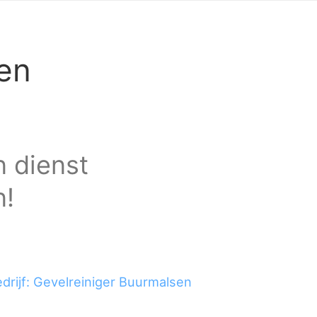
en
n dienst
n!
drijf: Gevelreiniger Buurmalsen