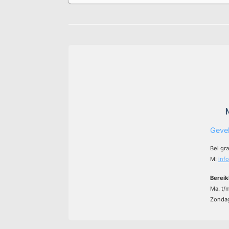
Gevel
Bel gr
M:
inf
Bereik
Ma. t/
Zondag