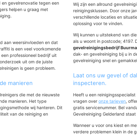
 en gevelrenovatie tegen een
Wij zijn een allround gevelreinig
gers helpen u graag met
reinigingsklussen. Door onze ja
niging.
verschillende locaties en situ
oplossing voor te vinden.
Wij kunnen u uitstekend van die
als u woont in postcode; 4197. D
ld aan weersinvloeden en dat
gevelreinigingsbedrijf Buurm
affiti is een veel voorkomende
dak- en gevelreiniging bij u in
 een professioneel bedrijf uit
gevelreiniging snel en gemakkeli
onderzoek uit om de juiste
elreinigen is geen probleem.
Laat ons uw gevel of da
nde manieren
inspecteren.
lreinigers die met de nieuwste
Heeft u een reinigingsspecialis
ende manieren. Het type
vragen over
onze tarieven
, off
igingsmethode wij hanteren. Dit
gratis servicenummer. Bel van
iteit van de reiniging en
Gevelreiniging Gelderland staat h
Wanneer u voor ons kiest en m
verdere problemen klein in de 