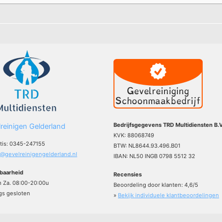
Bedrijfsgegevens TRD Multidiensten B.V
reinigen Gelderland
KVK: 88068749
atis: 0345-247155
BTW: NL8644.93.496.B01
o@gevelreinigengelderland.nl
IBAN: NL50 INGB 0798 5512 32
baarheid
Recensies
m Za. 08:00-20:00u
Beoordeling door klanten:
4,6
/
5
s gesloten
»
Bekijk individuele klantbeoordelingen